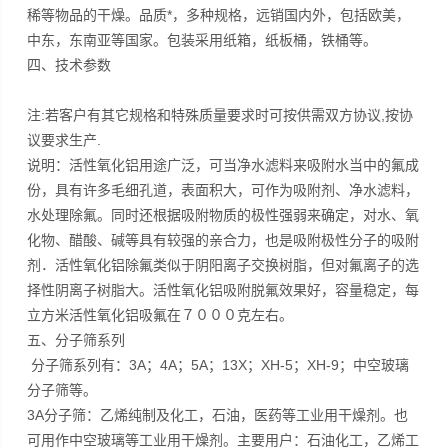
稀等物品的干燥。品质*，多种规格，远销国内外，包括欧美，
中东，东南亚等国家。包装采用纸箱，纸板桶，铁桶等。
四、技术参数
注:若客户有其它规格和特殊质量要求时可按供需双方协议,按协
议要求生产.
说明：活性氧化铝用途广泛，可当净水滤料来吸附水当中的氟成
份，具有许多毛细孔道，表面积大，可作为吸附剂、净水滤料，
水处理除氟。同时还根据吸附物质的极性强弱来确定，对水、氧
化物、醋酸、碱等具有较强的亲合力，也是吸附极性分子的吸附
剂．活性氧化铝除氟类似于阴阳离子交换树脂，但对氟离子的选
择性阴离子树脂大。活性氧化铝吸附脱氟效果好，容量稳定，每
立方米活性氧化铝吸氟在７０００克左右。
五、分子筛系列
分子筛系列有：3A；4A；5A；13X；XH-5；XH-9；中空玻璃
分子筛等。
3A分子筛：乙烯纯制及化工，石油，医药等工业用干燥剂。也
可用作中空玻璃等工业用干燥剂。主要用户：石油化工，乙烯工