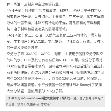
程，炼油厂及制造中空玻璃等行业。
4A分子筛：各种化工气体和液体，制冷机，药品，电子材料及
易变物质的干燥，氩气纯化。主要用户：空气干燥，化工气体和
液体的一般干燥，冰箱空调冷剂的干燥，药品原料的干燥和提
纯，电子材料和易变物质的防潮等领域。
5A分子筛：化工，石油，天然气及其他工业用气体的干燥和精
制。主要用户：PSA富氧，氢气提纯，空分装置，石油，天然气
的干燥及脱蜡等装置。
空分分子筛13XAPG、XAPG-II 球形：主要用于脱除空分原料空
气中的水、CO2及其它有害杂质如NH3、CO等。空分分子筛对
CO2的吸附容量要求很高，原料空气中的水可由活性氧化铝进行
前期吸附脱除，而CO2则由分子筛吸附脱除。吸附脱除后原料空
气中CO2的量要求小于ppm，以免CO2进入分馏塔，经深冷后
结成干冰堵塞管道。小空分装置一般使用球形3~5mm分了筛而
大空分装置一般使用条形1/16分子筛。
如果你对
4-6mm4-6mm活性氧化铝球干燥剂
感兴趣，想了解更详细的产
品信息，填写下表直接与厂家联系：