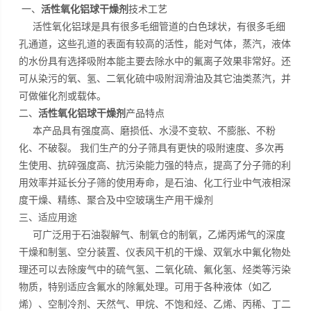
一、
活性氧化铝球干燥剂
技术工艺
活性氧化铝球是具有很多毛细管道的白色球状，有很多毛细
孔通道，这些孔道的表面有较高的活性，能对气体，蒸汽，液体
的水份具有选择吸附本能主要去除水中的氟离子效果非常好。还
可从染污的氧、氢、二氧化硫中吸附润滑油及其它油类蒸汽，并
可做催化剂或载体。
二、
活性氧化铝球干燥剂
产品特点
本产品具有强度高、磨损低、水浸不变软、不膨胀、不粉
化、不破裂。 我们生产的分子筛具有更快的吸附速度、多次再
生使用、抗碎强度高、抗污染能力强的特点，提高了分子筛的利
用效率并延长分子筛的使用寿命，是石油、化工行业中气液相深
度干燥、精练、聚合及中空玻璃生产用干燥剂
三、适应用途
可广泛用于石油裂解气、制氧仓的制氧，乙烯丙烯气的深度
干燥和制氢、空分装置、仪表风干机的干燥、双氧水中氟化物处
理还可以去除废气中的硫气氢、二氧化硫、氟化氢、烃类等污染
物质，特别适应含氟水的除氟处理。可用于各种液体（如乙
烯）、空制冷剂、天然气、甲烷、不饱和烃、乙烯、丙稀、丁二