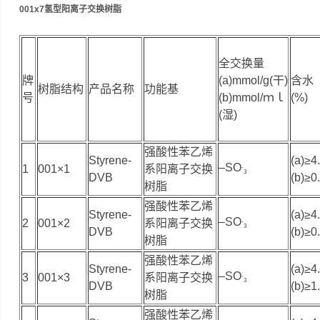
001x7氢型阳离子交换树脂
全交换量
牌
(a)mmol/g(干)
含水
树脂结构
产品名称
功能基
号
(b)mmol/ｍｌ
(%)
(湿)
强酸性苯乙烯
Styrene-
(a)≥4
–SO
1
001×1
系阳离子交换
-
3
DVB
(b)≥0
树脂
强酸性苯乙烯
Styrene-
(a)≥4
–SO
2
001×2
系阳离子交换
-
3
DVB
(b)≥0
树脂
强酸性苯乙烯
Styrene-
(a)≥4
–SO
3
001×3
系阳离子交换
-
3
DVB
(b)≥1
树脂
强酸性苯乙烯