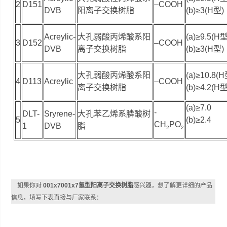
2
D151
–COOH
DVB
阳离子交换树脂
(b)≥3(H型)
Acreylic-
大孔弱酸丙烯酸系阳
(a)≥9.5(H型
3
D152
–COOH
DVB
离子交换树脂
(b)≥3(H型)
大孔弱酸丙烯酸系阳
(a)≥10.8(
4
D113
Acreylic
–COOH
离子交换树脂
(b)≥4.2(H型
(a)≥7.0
-
DLT-
Sryrene-
大孔苯乙烯系膦酸树
5
(b)≥2.4
CH
PO
1
DVB
脂
2
2
如果你对
001x7001x7氢型阳离子交换树脂
感兴趣，想了解更详细的产品
信息，填写下表直接与厂家联系：