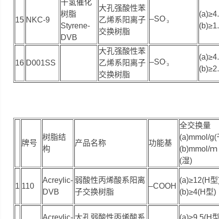
干氢催化
大孔强酸性苯
树脂
(a)≥4
–SO
15
NKC-9
乙烯系阳离子
-
3
Styrene-
(b)≥1
交换树脂
DVB
大孔强酸性苯
(a)≥4
–SO
16
D001SS
乙烯系阳离子
-
3
(b)≥2
交换树脂
全交换量
树脂结
(a)mmol/g
牌号
产品名称
功能基
构
(b)mmol/
(湿)
Acreylic-
弱酸性丙烯酸系阳离
(a)≥12(H型
1
110
–COOH
DVB
子交换树脂
(b)≥4(H型)
Acreylic-
大孔弱酸性丙烯酸系
(a)≥9.5(H型