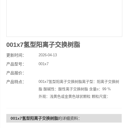
001x7氢型阳离子交换树脂
更新时间：
2026-04-13
产品型号：
001x7
产品报价：
产品特点：
001x7氢型阳离子交换树脂离子型：阳离子交换树
脂 酸碱性：酸性离子交换树脂 含量≥：99 %
外观：浅黄色或金黄色球状颗粒 颗粒尺度：
0.315-1.25mm 溶解性：优
用途：硬水软化，纯水制备。 CAS：/ 牌号：198
001x7氢型阳离子交换树脂
的详细资料：
品牌：波鸿牌 型号：001x7