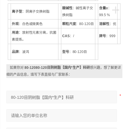
+
酸碱性
：碱性离子交
含量≥
：
离子型
：阴离子交换树脂
换树脂
99.5 %
外观
：白色或微黄色
颗粒尺度
：80-120目
溶解性
：优
用途
：放射性元素分离，抗菌
CAS
：/
牌号
：999
素提炼。
品牌
：波鸿
型号
：80-120目
如果你对
80-12080-120目阴树脂【国内*生产】科研
感兴趣，想了解更详
细的产品信息，填写下表直接与厂家联系：