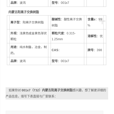
品牌
：波鸿
型号
：001x7
内蒙古阳离子交换树脂
+
酸碱性
：酸性离子交换
含量≥
：99
离子型
：阳离子交换树脂
树脂
%
外观
：浅黄色或金黄色球状
颗粒尺度
：0.315-
溶解性
：优
颗粒
1.25mm
用途
：纯水制备，冶金，制
CAS
：
牌号
：398
药。
品牌
：波鸿
型号
：001x7
如果你对
001x7（732）内蒙古阳离子交换树脂
感兴趣，想了解更详细的
产品信息，填写下表直接与厂家联系：