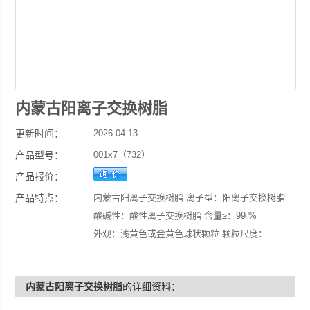
内蒙古阳离子交换树脂
更新时间：
2026-04-13
产品型号：
001x7（732）
产品报价：
产品特点：
内蒙古阳离子交换树脂 离子型：阳离子交换树脂
酸碱性：酸性离子交换树脂 含量≥：99 %
外观：浅黄色或金黄色球状颗粒 颗粒尺度：
0.315-1.25mm 溶解性：优
用途：纯水制备，冶金，制药。 CAS： 牌号：
内蒙古阳离子交换树脂
的详细资料：
398
品牌：波鸿 型号：001x7