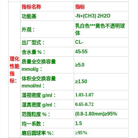
指标名称
指标
-N+(CH3) 2H2O
功能基
乳白色***黄色不透明球
外观 ：
体
CL-
出厂型式 ：
45-55
含水量 % ：
理化
质量全交换容量
≥5.0
性能
mmol/g ：
指
体积全交换容量
标：
≥1.50
mmol/ml ：
1.03-1.07
湿视密度 g/ml ：
0.65-0.72
湿真密度 g/ml ：
(0.8-1.80mm)≥95%
范围粒度 % ：
1.5
均一系数 ：
≥95%
磨后圆球率 %：