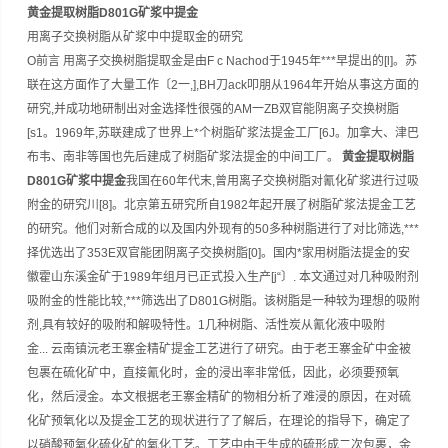
黄金提取树脂D801G矿浆中提金
用离子交换树脂从矿浆中中提取金的研究
O前言 用离子交换树脂提取金是由F c Nachod于1945年***早提出的[l]。苏
联在这方面作了大量工作〔2一,],BH刀ack叩朋从1964年开始从事这方面的
研究,并成功地研制出对金选择性很强的AM一ZB双官能阴离子交换树脂
[s1。1969年,苏联建成了世界上*个树脂矿浆法提金工厂[6J。加拿大、津巴
布韦、南非等国也先后建成了树脂矿浆法提金的中间工厂。
黄金提取树脂
D801G矿浆中提金
我国在60年代末,曾用离子交换树脂对氰化矿浆进行过吸
附金的研究川[8]。北京第五研究所自1982年起开展了树脂矿浆法提金工艺
的研究。他们对新合成的以及国内外现有的50多种树脂进行了对比筛选,***
择优选出了353E双官能团阴离子交换树脂[0]。国内*家用树脂法提金的安
徽霍山东溪金矿于1989年组月已正式投入生产[j“〕. 本文通过对几种吸附剂
吸附金的性能比较,***筛选出了D801G树脂。该树脂是一种较为理想的吸附
剂,具有较好的吸附和解吸特性。1几种树脂、活性炭从氰化液中吸附
金... 云南镇沅老王寨金精矿提金工艺进行了研究。由于老王寨金矿中金被
包裹在硫化矿中，直接氰化时，金的浸出率非常低，因此，必须要预氧
化，然后浸金。本文根据老王寨金精矿的物相分析了难浸的原因，在对硫
化矿预氧化以及提金工艺的现状进行了了解后，在理论的指导下，确定了
以硝酸预氧化硫化矿的氧化工艺。
工艺中由于生成的硫形成二次包裹，金