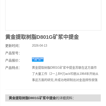
黄金提取树脂D801G矿浆中提金
更新时间：
2026-04-13
产品型号：
产品报价：
产品特点：
黄金提取树脂D801G矿浆中提金苏联在这方面作
了大量工作〔2一,],BH刀ack叩朋从1964年开始从
事这方面的研究,并成功地研制出对金选择性很强
的AM一ZB双官能阴离子交换树脂[s1。1969年,苏
联建成了世界上*个树脂矿浆法提金工厂[6J。加拿
黄金提取树脂D801G矿浆中提金
的详细资料：
大、津巴布韦、南非等国也先后建成了树脂矿浆法
提金的中间工厂。