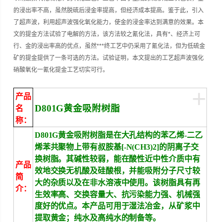
的浸出率不高，虽然脱硫后浸金率提高，但经济成本提高。鉴于此，引入
了超声波，利用超声波强化氧化能力，使金的浸金率达到满意的效果。本
文的提金方法试验了电解的方法，该方法较之氰化法，具有*、经济上可
行、金的浸出率高的优点，虽然***终工艺中仍采用了氰化法，但为低硫金
矿的提金提供了一条可选的方法。试验证明，本文提出的工艺超声波强化
硝酸氧化一氰化提金工艺切实可行。
+
产品
D801G
黄金吸附树脂
名
称：
D801G
黄金吸附树脂是在大孔结构的苯乙烯-二乙
烯苯共聚物上带有叔胺基[-N(CH3)2]的阴离子交
换树脂。其碱性较弱，能在酸性近中性介质中有
产品
效地交换无机酸及硅酸根，并能吸附分子尺寸较
简
大的杂质以及在非水溶液中使用。该树脂具有再
介：
生效率高、交换容量大、抗污染能力强、机械强
度好的优点。
本产品可用于湿法冶金，从矿浆中
提取黄金；纯水及高纯水的制备等。