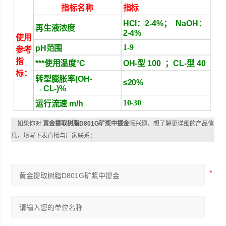
指标名称
指标
HCl：2-4%； NaOH：
再生液浓度
2-4%
使用
1-9
pH范围
参考
指
***使用温度°C
OH-型 100 ；CL-型 40
标：
转型膨胀率(OH-
≤20%
→CL-)%
10-30
运行流速 m/h
如果你对
黄金提取树脂D801G矿浆中提金
感兴趣，想了解更详细的产品信
息，填写下表直接与厂家联系：