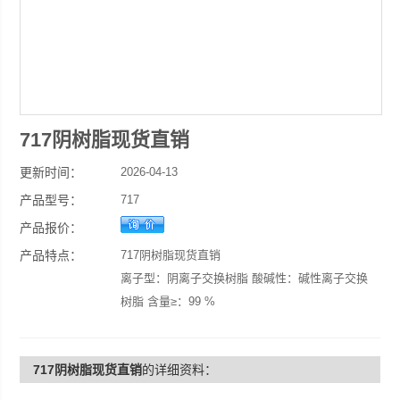
717阴树脂现货直销
更新时间：
2026-04-13
产品型号：
717
产品报价：
产品特点：
717阴树脂现货直销
离子型：阴离子交换树脂 酸碱性：碱性离子交换
树脂 含量≥：99 %
外观：白色或金黄色球状颗粒 颗粒尺度：0.315-
1.25mm 溶解性：优
717阴树脂现货直销
的详细资料：
用途：冶金，制药，纯水制备，放射性元 CAS：/
牌号：198