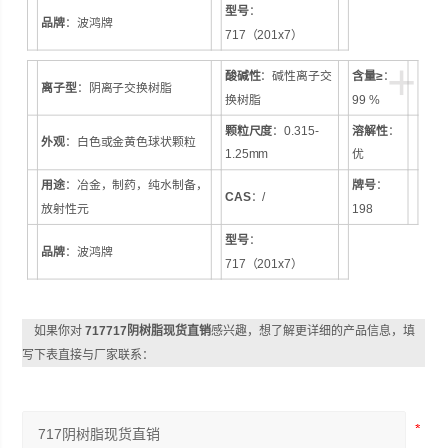
型号
：
品牌
：波鸿牌
717（201x7）
+
酸碱性
：碱性离子交
含量≥
：
离子型
：阴离子交换树脂
换树脂
99 %
颗粒尺度
：0.315-
溶解性
：
外观
：白色或金黄色球状颗粒
1.25mm
优
用途
：冶金，制药，纯水制备，
牌号
：
CAS
：/
放射性元
198
型号
：
品牌
：波鸿牌
717（201x7）
如果你对
717717阴树脂现货直销
感兴趣，想了解更详细的产品信息，填
写下表直接与厂家联系：