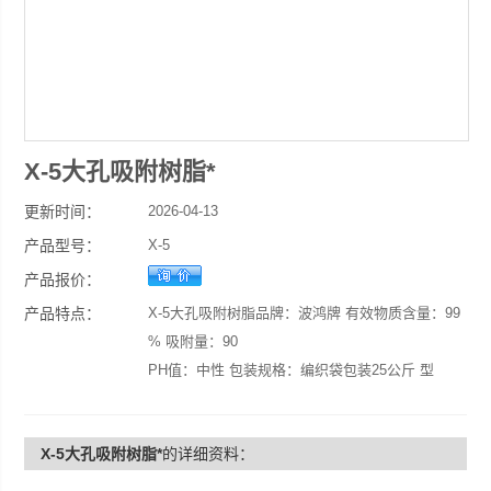
X-5大孔吸附树脂*
更新时间：
2026-04-13
产品型号：
X-5
产品报价：
产品特点：
X-5大孔吸附树脂品牌：波鸿牌 有效物质含量：99
% 吸附量：90
PH值：中性 包装规格：编织袋包装25公斤 型
号：X-5
X-5大孔吸附树脂*中草药分离提取，有机废水处
X-5大孔吸附树脂*
的详细资料：
理，制备固定相、用于富集微量元素，尿毒症病人
血液去除中分子物质等。