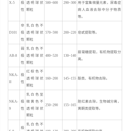
X-5
极
透明球状
500~600
290~300
用于富集微量元素，尿毒症
性
颗粒
病人血液去除中分子物质
等。
非
乳白色不
D101
极
透明球状
570~590
200~220
皂甙提取等。
性
颗粒
弱
乳白色不
甜菊糖提取，有机物提取分
AB-8
极
透明球状
480~520
130~140
离。
性
颗粒
红棕色不
NKA-
极
透明球状
160~200
145~155
酚类、有机物去除。
II
性
颗粒
乳白色至
NKA-
极
微黄色不
胆红素去除，生物碱分离，
250~290
155~165
9
性
透明球状
黄酮类提取等。
颗粒
乳白色不
极