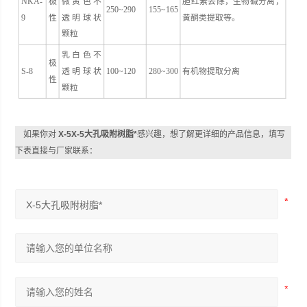
NKA-
极
微黄色不
胆红素去除，生物碱分离，
250~290
155~165
9
性
透明球状
黄酮类提取等。
颗粒
乳白色不
极
S-8
透明球状
100~120
280~300
有机物提取分离
性
颗粒
如果你对
X-5X-5大孔吸附树脂*
感兴趣，想了解更详细的产品信息，填写
下表直接与厂家联系：