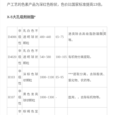
产工艺的色素产品为深红色粉状，色价比国家标准提高13倍。
X-5大孔吸附树脂*
+
非
乳白色不
酒类除去高级脂肪酸酯类
D4006
极
透明球状
400~440
65~75
等。
性
颗粒
非
乳白色不
D4020
极
透明球状
540~580
100~105
有机物分离提取。
性
颗粒
非
深棕色球
***提取分离，去除酚类、
H103
极
1000~1100
85~95
状颗粒
氯化物、农药等。
性
非
黑色发亮
H107
极
1000~1300
-
医用，，去除有机物等。
球状颗粒
性
非
棕褐色至