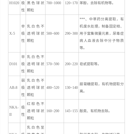
H1020
极
黑色球状
700~1000
120~170
苯酚，去除有机物等。
性
颗粒
***、中草药分离提取，有
非
乳白色不
机废水处理，制备固定相、
X-5
极
透明球状
500~600
290~300
用于富集微量元素，尿毒症
性
颗粒
病人血液去除中分子物质
等。
非
乳白色不
D101
极
透明球状
570~590
200~220
皂甙提取等。
性
颗粒
弱
乳白色不
甜菊糖提取，有机物提取分
AB-8
极
透明球状
480~520
130~140
离。
性
颗粒
红棕色不
NKA-
极
透明球状
160~200
145~155
酚类、有机物去除。
II
性
颗粒
乳白色至