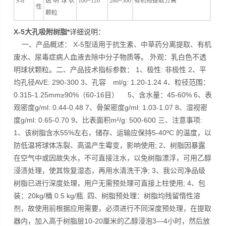
S-8
透明球状
100~120
280~300
有机物提取分离
性
颗粒
X-5大孔吸附树脂*
详细说明：
一、产品概述： X-5型适用于抗生素、中草药分离提取、有机
废水、尿毒症病人血液去除中分子物质等。.外观：乳白色不透
明球状颗粒。二、产品技术指标参数： 1、极性: 非极性 2、平
均孔径AVE: 290-300 3、孔容 ml/g: 1.20-1.24 4、粒径范围：
0.315-1.25mm≥90%（60-16目） 5、含水量：45-60% 6、表
观密度g/ml: 0.44-0.48 7、骨架密度g/ml: 1.03-1.07 8、湿视密
度g/ml: 0.65-0.70 9、比表面积m²/g: 500-600 三、注意事项:
1、该树脂含水55%左右，储存、运输应保持5-40ºC 的温度，以
防低温将球体冻裂、高温产生霉变，影响使用; 2、树脂因暴露
在空气中或因故失水，不可直接注水，以免树脂漂浮，可用乙醇
浸渍处理，使其恢复湿态，再用水清洗干净; 3、我公司净品级
树脂已进行深度处理，用户无需预处理可直接上柱使用; 4、包
装：20kg/桶 0.5 kg/瓶. 四、树脂预处理：树脂均残留惰性溶
剂，故使用前根据应用需要，必须进行不同深度预处理，在提取
器内，加入高于树脂层10-20厘米的乙醇浸泡3—4小时，然后放