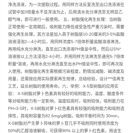
净洗涤液，为一次提取过程。用同样方法反复洗至出口洗涤液在
试管中加3倍量水不显浑浊为止，后用清水充分淋洗至无明显乙
醇气味，即可进行一般使用。 五、树脂强化再生处理：当树脂
正常使用一定周期后，吸附能力降低或受急性严重污染时，需要
强化再生处理，其方法是加入高于树脂层10-20厘米的3-5%盐酸
溶液浸泡2—4小时后，用同样浓度5-7倍体积量盐酸溶液淋洗，
再用纯水充分淋洗，直至出口洗涤液PH值呈中性，然后以5%*
溶液按以上方法浸泡2-4小时，并用同样方法淋洗至通完5-7倍体
积量*溶液，再用水充分淋洗直至出水PH值呈中性，即可再次投
入使用。树脂强化再生需根据污染程度，酌情加减酸、碱浓度及
用量，还需按应用实际摸索再生规律，总结经验，设计***佳再生
工艺，延长树脂的使用寿命。六、举例：X-5型树脂的应用实
验： X-5树脂对萝卜色素具有较好的吸附能力，温度、酸度条件
等对吸附能力有一定影响，温度较高时，吸附较快，吸附能力在
PH=3-5时，X-5树脂对萝卜红色素具有较强的吸附能力和吸附选
择性，其吸附容量为82.6mg/g树脂，吸附平衡时间为 30min，
X-5树脂对产生萝卜异味的萝卜苷几乎不吸附同时使用浓度为
50%的乙醇溶液解吸，可获得90% 以上的萝卜红色素，用该生