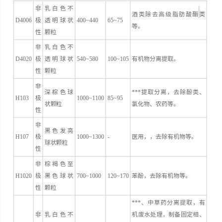
+
非
乳白色不
酒类除去高级脂肪酸酯类
D4006
极
透明球状
400~440
65~75
等。
性
颗粒
非
乳白色不
D4020
极
透明球状
540~580
100~105
有机物分离提取。
性
颗粒
非
深棕色球
***提取分离，去除酚类、
H103
极
1000~1100
85~95
状颗粒
氯化物、农药等。
性
非
黑色发亮
H107
极
1000~1300
-
医用，，去除有机物等。
球状颗粒
性
非
棕褐色至
H1020
极
黑色球状
700~1000
120~170
苯酚，去除有机物等。
性
颗粒
***、中草药分离提取，有
非
乳白色不
机废水处理，制备固定相、