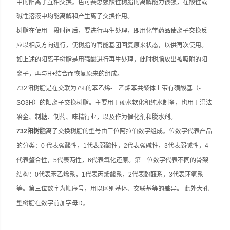
中的阳离子互相交换。色可赛思强酸性树脂的离解能力很强，在酸性或
碱性溶液中均能离解和产生离子交换作用。
树脂在使用一段时间后，要进行再生处理，即用化学药品使离子交换反
应以相反方向进行，使树脂的官能基团回复原来状态，以供再次使用。
如上述的阳离子树脂是用强酸进行再生处理，此时树脂放出被吸附的阳
离子，再与H+结合而恢复原来的组成。
732阳树脂是在交联为7%的苯乙烯-二乙烯苯共聚体上带有磺酸基（-
SO3H）的阳离子交换树脂。主要用于硬水软化和纯水制备，也用于湿法
冶金、制糖、制药、味精行业，以及作为催化剂和脱水剂。
732阳树脂
离子交换树脂的型号由三位阿拉伯数字组成。位数字代表产品
的分类：0 代表强酸性，1代表弱酸性，2代表强碱性，3代表弱碱性，4
代表螯合性，5代表两性，6代表氧化还原。第二位数字代表不同的骨架
结构：0代表苯乙烯系，1代表丙烯酸系，2代表酚醛系，3代表环氧系
等。第三位数字为顺序号，用以区别基体、交联基等的差异。 此外大孔
型树脂在数字前加字母D。