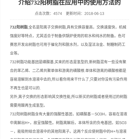
介绍732阳树脂在应用中的使用方法的
点击次数：4574 更新时间：2018-06-13
732阳树脂
,全名是阳离子交换树脂,具有交换容量高，交换速度快，机械
强度好等特点，尤其适合于制备供锅炉使用的软水和纯水的制备。色可
赛思开发出树脂也可用于催化剂和脱水剂，以及湿法冶金、制糖制药工
业等。
732树脂功能基团是磺酸基,买来的形态是氢型的,新树脂混有一些没有聚
合的苯乙烯、二乙烯共聚单体和游离的磺酸根.单体和游离的磺酸根都是
容易溶解到水溶液中去的,所以看你用来干什么了,只要对你没有污染作用
不再生也是可以的.
另外,离子交换的形态影响其交换性能,所以新买的树脂或者使用过的树脂
需要用酸再生成氢型。
732阳树脂树脂含有大量的强酸性基团，如磺酸基－SO3H，容易在溶液
中离解出H+，故呈强酸性。树脂离解后，本体所含的负电基团，如SO3
－，能吸附结合溶液中的其他阳离子。这两个反应使树脂中的H+与溶液