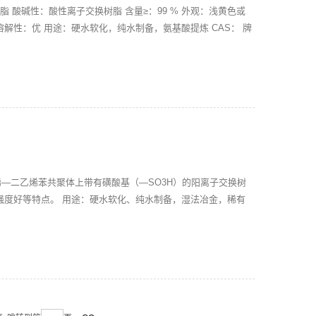
树脂 酸碱性：酸性离子交换树脂 含量≥：99 % 外观：浅黄色或
mm 溶解性：优 用途：硬水软化，纯水制备，氨基酸提炼 CAS： 牌
乙烯—二乙烯苯共聚体上带有磺酸基（—SO3H）的阳离子交换树
强度好等特点。 用途：硬水软化、纯水制备，湿法冶金，稀有
状颗粒