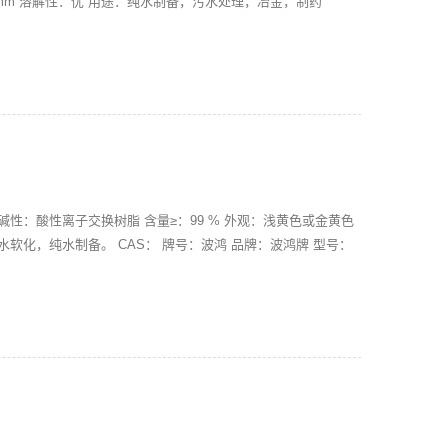
.25mm 溶解性：优 用途：纯水制备，污水处理，冶金，制药
x7
酸碱性：酸性离子交换树脂 含量≥：99 % 外观：浅黄色或金黄色
途：硬水软化，纯水制备。 CAS： 牌号：波鸿 品牌：波鸿牌 型号：