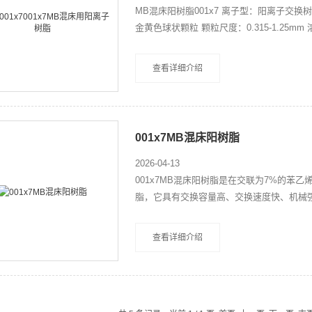
MB混床阳树脂001x7 离子型：阳离子交换
金黄色球状颗粒 颗粒尺度：0.315-1.25
号：398 品牌：波鸿
查看详细介绍
001x7MB混床阳树脂
2026-04-13
001x7MB混床阳树脂是在交联为7%的苯
脂，它具有交换容量高、交换速度快、机械
元素分离等 外观：棕黄色至棕褐色不透明球
查看详细介绍