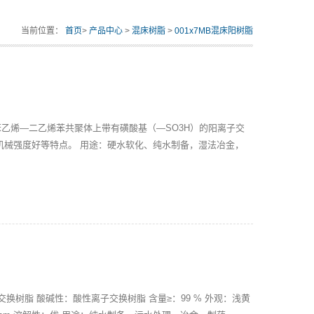
当前位置：
首页
>
产品中心
>
混床树脂
>
001x7MB混床阳树脂
的苯乙烯—二乙烯苯共聚体上带有磺酸基（—SO3H）的阳离子交
机械强度好等特点。 用途：硬水软化、纯水制备，湿法冶金，
明球状颗粒
交换树脂 酸碱性：酸性离子交换树脂 含量≥：99 % 外观：浅黄