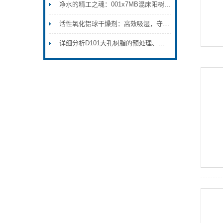
净水的精工之魂：001x7MB混床阳树脂的作用解析
活性氧化铝球干燥剂：高效吸湿，守护干爽环境的卫士
详细分析D101大孔树脂的预处理、特性以及注意事项