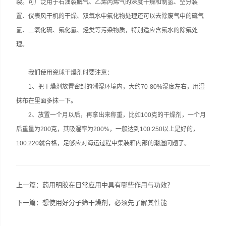
裂。可广泛用于石油裂解气、乙烯丙烯气的深度干燥和制氢、空分装
置、仪表风干机的干燥、双氧水中氟化物处理还可以去除废气中的硫气
氢、二氧化硫、氟化氢、烃类等污染物质，特别适应含氟水的除氟处
理。
我们使用瓷球干燥剂时要注意：
1、把干燥剂放置密封的潮湿环境内，大约70-80%湿度左右，用湿
抹布在里面多抹一下。
2、放置一个月以后，再拿出来称重，比如100克的干燥剂，一个月
后重量为200克，其吸湿率为200%，一般达到100:250以上是好的，
100:220就合格，足够应对海运过程中集装箱内部的潮湿问题了。
上一篇：
药用明胶在日常应用中具有哪些作用与功效？
下一篇：
想使用好分子筛干燥剂，必须先了解其性能