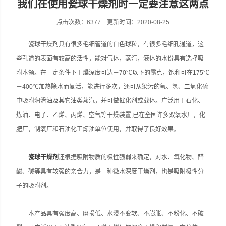
我们在使用瓷球干燥剂时一定要注意这两点
点击次数：6377 更新时间：2020-08-25
瓷球干燥剂具有很多毛细管道的白色球粒，有很多毛细孔通道，这
些孔道的表面有较高的活性，能对气体，蒸汽，液体的水份具有选择吸
附本领。在一定条件下干燥深度可达－70℃以下的露点，饱和可在175℃
－400℃加热除水而复活，能进行多次，还可从染污的氧、氢、二氧化硫
中吸附润滑油及其它油类蒸汽，并可做催化剂或载体。广泛用于石化、
炼油、电子、乙烯、丙烯、空气等干燥装置,已在全国许多双氧水厂，化
肥厂，制氧厂和石油化工炼油单位使用，并取得了良好效果。
瓷球干燥剂
还根据吸附物质的极性强弱来确定，对水、氧化物、醋
酸、碱等具有较强的亲合力，是一种微水深度干燥剂，也是吸附极性分
子的吸附剂。
本产品具有强度高、磨损低、水浸不变软、不膨胀、不粉化、不破