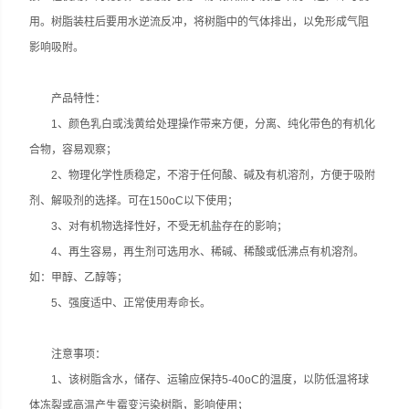
用。树脂装柱后要用水逆流反冲，将树脂中的气体排出，以免形成气阻
影响吸附。
产品特性：
1、颜色乳白或浅黄给处理操作带来方便，分离、纯化带色的有机化
合物，容易观察；
2、物理化学性质稳定，不溶于任何酸、碱及有机溶剂，方便于吸附
剂、解吸剂的选择。可在150oC以下使用；
3、对有机物选择性好，不受无机盐存在的影响；
4、再生容易，再生剂可选用水、稀碱、稀酸或低沸点有机溶剂。
如：甲醇、乙醇等；
5、强度适中、正常使用寿命长。
注意事项：
1、该树脂含水，储存、运输应保持5-40oC的温度，以防低温将球
体冻裂或高温产生霉变污染树脂，影响使用；