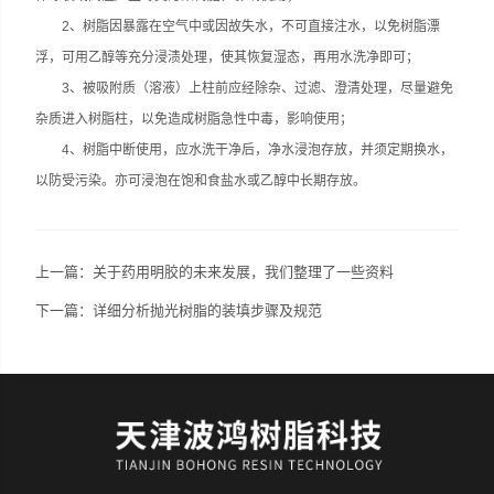
2、树脂因暴露在空气中或因故失水，不可直接注水，以免树脂漂
浮，可用乙醇等充分浸渍处理，使其恢复湿态，再用水洗净即可；
3、被吸附质（溶液）上柱前应经除杂、过滤、澄清处理，尽量避免
杂质进入树脂柱，以免造成树脂急性中毒，影响使用；
4、树脂中断使用，应水洗干净后，净水浸泡存放，并须定期换水，
以防受污染。亦可浸泡在饱和食盐水或乙醇中长期存放。
上一篇：
关于药用明胶的未来发展，我们整理了一些资料
下一篇：
详细分析抛光树脂的装填步骤及规范