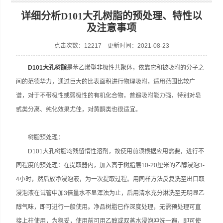
详细分析D101大孔树脂的预处理、特性以
及注意事项
点击次数：12217 更新时间：2021-08-23
D101大孔树脂
是苯乙烯型非极性共聚体，依靠它和被吸附的分子之
间的范德华力，通过巨大的比表面积进行物理吸附，适用范围比较广
谱，对于不带极性或弱极性的有机化合物，普遍吸附能力强，特别对皂
甙类分离、纯化效果尤佳，对黄酮类也很适宜。
树脂预处理：
D101大孔树脂均残留惰性溶剂，故使用前须根据应用需要，进行不
同程度的预处理：在提取器内，加入高于树脂层10-20厘米的乙醇浸泡3-
4小时，然后放净浸泡液，为一次提取过程。用同样方法反复洗至出口取
浸泡液在试管中加3倍量水不显浑浊为止，后用清水充分淋洗至无明显乙
醇气味，即可进行一般使用。净品树脂已作深度处理，无需预处理可直
接上柱使用，为稳妥，使用前可用乙醇或双蒸水浸泡冲洗一遍，即可使