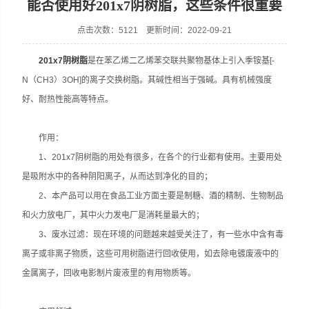
能否使用好201x7阴树脂，这些条件很重要
点击次数：5121 更新时间：2022-09-21
201x7阴树脂
是在苯乙烯二乙烯苯交联共聚物基体上引入季铵基[-
N（CH3）3OH]的离子交换树脂。其碱性相当于强碱。具有机械强度
好、耐热性能高等特点。
作用：
1、201x7阴树脂的用处有很多，在各个的行业都有使用。主要用处
是吸附水中的各种阴阳离子，从而达到净化的目的；
2、本产品可以用在食品工业方面主要是制糖、酒的精制、生物制品
和火力放电厂，其中火力发电厂是消耗量最大的；
3、废水过滤：现在环境的问题越来越受关注了，有一些水中含有毒
离子或非离子物质，这些可用树脂进行回收使用，如去除电镀废液中的
金属离子，回收电影制片废液里的有用物质等。