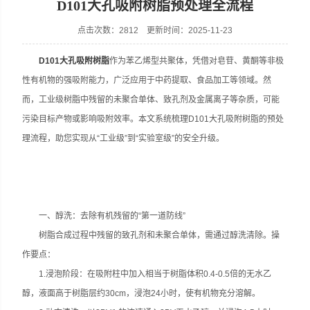
D101大孔吸附树脂预处理全流程
点击次数：2812 更新时间：2025-11-23
D101大孔吸附树脂
作为苯乙烯型共聚体，凭借对皂苷、黄酮等非极
性有机物的强吸附能力，广泛应用于中药提取、食品加工等领域。然
而，工业级树脂中残留的未聚合单体、致孔剂及金属离子等杂质，可能
污染目标产物或影响吸附效率。本文系统梳理D101大孔吸附树脂的预处
理流程，助您实现从“工业级”到“实验室级”的安全升级。
一、醇洗：去除有机残留的“第一道防线”
树脂合成过程中残留的致孔剂和未聚合单体，需通过醇洗清除。操
作要点：
1.浸泡阶段：在吸附柱中加入相当于树脂体积0.4-0.5倍的无水乙
醇，液面高于树脂层约30cm，浸泡24小时，使有机物充分溶解。