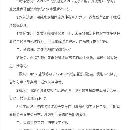
2.动态清洗：以2BV/h的流速通入2BV无水乙醇，并浸泡4-5小时，
重复此步骤至流出液与5倍水混合不浑浊。
3.水洗过渡：用纯水以相同流速冲洗至无醇味，避免残留乙醇干扰后
续酸碱处理。
4.案例佐证：某黄芪多糖纯化项目中，未充分醇洗的树脂导致多糖提
取物中残留有机物超标，经优化醇洗流程后，产品纯度提升15%。
二、酸碱洗：净化孔隙的“双重净化”
醇洗后，树脂孔隙中可能残留金属离子和酸性杂质，需通过酸碱洗
进一步净化：
1.酸洗：用5%盐酸溶液以4-6BV/h流速通过树脂层，浸泡2-4小时，
去除阳离子型杂质，后水洗至中性。
2.碱洗：用2%*溶液以相同流速处理，中和酸性物质并去除阴离子污
染物，最终水洗至pH=7。
3.科学原理：酸碱洗通过离子交换作用清除孔隙内极性杂质，同时调
节树脂表面电荷分布，增强对目标物的吸附选择性。
三、关键注意事项：细节决定成败