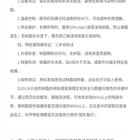
1.设备清洁：装柱前需用纯水清洗管道，避免铁锈等污染物污染树
脂。
2.温度控制：醇洗阶段建议柱温维持在60℃，可加速有机物溶解。
3.停运保护：长期停用时，需用10% NaCl溶液浸泡树脂，防止细菌
滋生；若树脂失水变干，需先用乙醇浸泡恢复孔隙结构。
四、预处理效果验证：三步自检法
1.外观检查：树脂颗粒应均匀、无碎裂，浸泡液澄清透明。
2.残留检测：取最终水洗液，加3倍水不浑浊，或紫外扫描无特征吸
收峰。
3.吸附测试：用标准溶液测试树脂吸附量，达标后方可投入使用。
D101大孔吸附树脂的预处理是保障实验安全与数据可靠性的关键环
节。通过规范化的醇洗、酸碱洗流程，可有效去除95%以上的残留杂
质，使树脂吸附容量恢复至理论值的90%以上。无论是中药提取还是食
品加工，科学预处理都是实现高效分离的“隐形基石”。