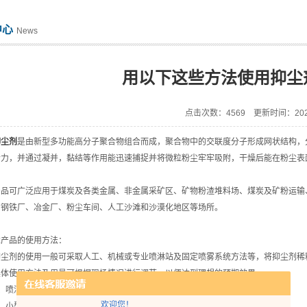
中心
News
用以下这些方法使用抑尘
点击次数：4569 更新时间：2021
抑尘剂
是由新型多功能高分子聚合物组合而成，聚合物中的交联度分子形成网状结构，
合力，并通过凝并，黏结等作用能迅速捕捉并将微粒粉尘牢牢吸附，干燥后能在粉尘表
可广泛应用于煤炭及各类金属、非金属采矿区、矿物粉渣堆料场、煤炭及矿粉运输、
、钢铁厂、冶金厂、粉尘车间、人工沙滩和沙漠化地区等场所。
品的使用方法：
剂的使用一般可采取人工、机械或专业喷淋站及固定喷雾系统方法等，将抑尘剂稀释
具体使用方法及用量可根据现场情况进行调节，以便达到理想的预期效果。
喷洒设备：
欢迎您！
小型料场可用背负式喷雾装置或打药车喷洒。