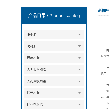
新闻
产品目录
/ Product catalog
阳树脂
阴树脂
的亲
混床树脂
产品
大孔吸附树脂
泥厂
大孔交换树脂
本产
抑尘
抛光树脂
果。
1、
催化剂树脂
a、