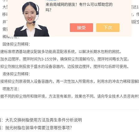
来自局域网的朋友！有什么可以帮助您的
大型堆料场可安装固定喷洒装置，也可用车载式或专业喷洒车进行喷淋，射程可达18
吗？
移动的火车、汽车运输，需要建设抑尘剂喷洒基站，或购置移动喷洒车方能作业，传
井下和粉尘车间降尘，可安装雾化降尘喷雾装置。该装置可通过高压超细雾气捕捉空
需要说明的是，抑尘剂选择不当会腐蚀设备或影响喷洒物质量。
稀释方法：
固体抑尘剂稀释：
标准喷洒基站建议配装多功能高混配液系统，以解决长期水包粉的困扰。
水边搅拌，搅拌时间为3-15分钟，确保抑尘剂溶解均匀，搅拌时间略长为宜。
尘剂按比例投放于盛水的设备容器内，边投放边搅拌，搅拌均匀后即可使用。
液体抑尘剂稀释：
将抑尘剂原液倒入设备容器内，再一次性加入所需用水，利用水的冲击力稀释溶解
喷施方法：
不同的抑尘场所和微环境，方法皆有差异，效果也不同。请向专业技术人员咨询并
篇：
大孔交换树脂使用方法及再生条件分析说明
篇：
抛光树脂在装填中需要注意哪些事项？