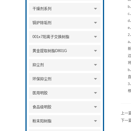
b、
干燥剂系列
c、
d、
锅炉除垢剂
e、
2、
001x7阳离子交换树脂
a、
新建
黄金提取树脂D801G
边加
将抑
抑尘剂
b、
直接
环保抑尘剂
3、
根据
医用明胶
食品级明胶
上一
下一
粉末阳树脂