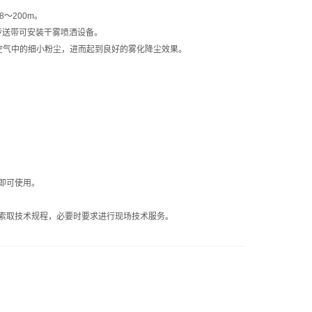
～200m。
送带可安装干雾喷洒设备。
气中的细小粉尘，进而起到良好的雾化降尘效果。
即可使用。
索取技术规程，必要时要求进行现场技术服务。