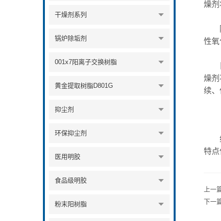
燥剂
干燥剂系列
除此
锅炉除垢剂
性氧
001x7阳离子交换树脂
目前
燥剂
黄金提取树脂D801G
续、
抑尘剂
环保抑尘剂
综上
特点
医用明胶
食品级明胶
上一
下一
粉末阳树脂