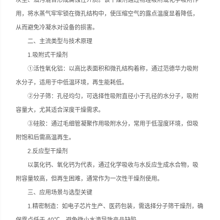
灰尘、油污混合形成腐蚀性介质。该干燥剂通过物理吸附或化学吸附作
用，将水蒸气牢牢锁在微孔结构中，使压缩空气的露点温度显着降低，
从而避免冷凝水对设备的损害。
二、主流类型与技术原理
1.吸附式干燥剂
①活性氧化铝：以高比表面积和微孔结构着称，通过范德华力吸附
水分子，适用于中低温环境，再生能耗低。
②分子筛：孔径均匀，可选择性吸附直径小于孔径的水分子，吸附
容量大，尤其适合深度干燥需求。
③硅胶：通过毛细管凝聚作用吸附水分，常用于低湿度环境，但吸
附饱和后需高温再生。
2.反应型干燥剂
以氯化钙、氧化钙为代表，通过化学吸收与水反应生成水合物，吸
附容量较高，但再生困难，通常作为一次性干燥剂使用。
三、应用场景与选型关键
1.精密制造：如电子芯片生产、医药包装，需选择分子筛干燥剂，确