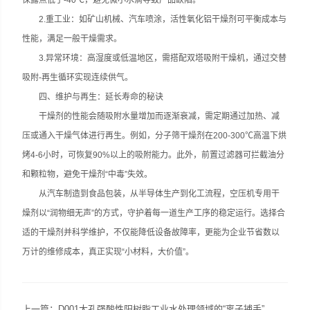
保露点低于-40℃，避免微小水滴导致产品缺陷。
2.重工业：如矿山机械、汽车喷涂，活性氧化铝干燥剂可平衡成本与
性能，满足一般干燥需求。
3.异常环境：高湿度或低温地区，需搭配双塔吸附干燥机，通过交替
吸附-再生循环实现连续供气。
四、维护与再生：延长寿命的秘诀
干燥剂的性能会随吸附水量增加而逐渐衰减，需定期通过加热、减
压或通入干燥气体进行再生。例如，分子筛干燥剂在200-300℃高温下烘
烤4-6小时，可恢复90%以上的吸附能力。此外，前置过滤器可拦截油分
和颗粒物，避免干燥剂“中毒”失效。
从汽车制造到食品包装，从半导体生产到化工流程，空压机专用干
燥剂以“润物细无声”的方式，守护着每一道生产工序的稳定运行。选择合
适的干燥剂并科学维护，不仅能降低设备故障率，更能为企业节省数以
万计的维修成本，真正实现“小材料，大价值”。
上一篇：
D001大孔强酸性阳树脂工业水处理领域的“离子捕手”