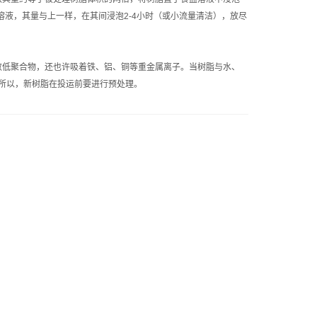
H溶液，其量与上一样，在其间浸泡2-4小时（或小流量清洁），放尽
数低聚合物，还也许吸着铁、铝、铜等重金属离子。当树脂与水、
所以，新树脂在投运前要进行预处理。