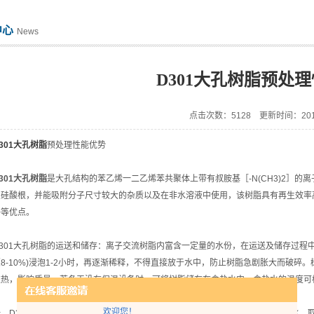
中心
News
D301大孔树脂预处
点击次数：5128 更新时间：2017
301大孔树脂
预处理性能优势
301大孔树脂
是大孔结构的苯乙烯一二乙烯苯共聚体上带有叔胺基［-N(CH3)2］
及硅酸根，并能吸附分子尺寸较大的杂质以及在非水溶液中使用，该树脂具有再生效率
好等优点。
01大孔树脂的运送和储存：离子交流树脂内富含一定量的水份，在运送及储存过程
8-10%)浸泡1-2小时，再逐渐稀释，不得直接放于水中，防止树脂急剧胀大而破碎
过热，影响质量。若冬天没有保温设备时，可将树脂储存在食盐水中，食盐水的温度可
欢迎您！
D301大孔树脂阳树脂的预处理阳树脂的预处理过程如下：首先运用饱满食盐水，