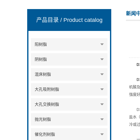
新闻
产品目录
/ Product catalog
阳树脂
阴树脂
D
混床树脂
D
机酸
大孔吸附树脂
强度
大孔交换树脂
D3
盐水（
抛光树脂
冷或
催化剂树脂
一、