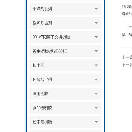
18-
干燥剂系列
碱液
锅炉除垢剂
二、
酸、
001x7阳离子交换树脂
黄金提取树脂D801G
上一
下一
抑尘剂
环保抑尘剂
医用明胶
食品级明胶
粉末阳树脂