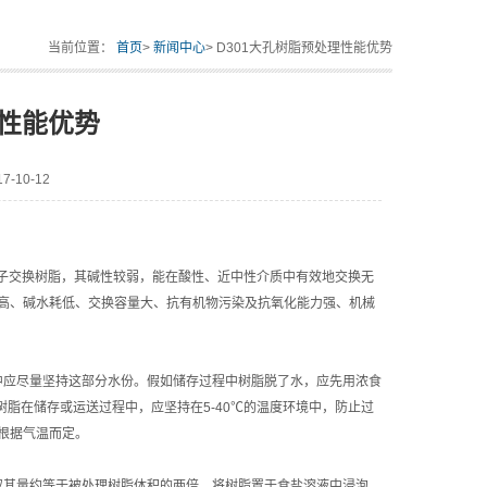
当前位置：
首页
>
新闻中心
> D301大孔树脂预处理性能优势
理性能优势
-10-12
的离子交换树脂，其碱性较弱，能在酸性、近中性介质中有效地交换无
高、碱水耗低、交换容量大、抗有机物污染及抗氧化能力强、机械
中应尽量坚持这部分水份。假如储存过程中树脂脱了水，应先用浓食
。树脂在储存或运送过程中，应坚持在5-40℃的温度环境中，防止过
根据气温而定。
取其量约等于被处理树脂体积的两倍，将树脂置于食盐溶液中浸泡