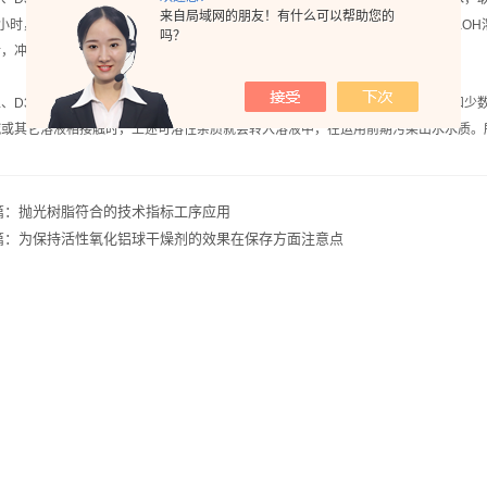
来自局域网的朋友！有什么可以帮助您的
20小时，然后放尽食盐水，用清水漂洗净，使排出水不带黄色；其次再用2%-4%NaO
吗？
后，冲刷树脂直至排出水
D301大孔树脂新树脂的予处理：新树脂常富含溶剂、未参与聚合反应的物质和少
碱或其它溶液相接触时，上述可溶性杂质就会转入溶液中，在运用前期污染出水水质。
篇：
抛光树脂符合的技术指标工序应用
篇：
为保持活性氧化铝球干燥剂的效果在保存方面注意点