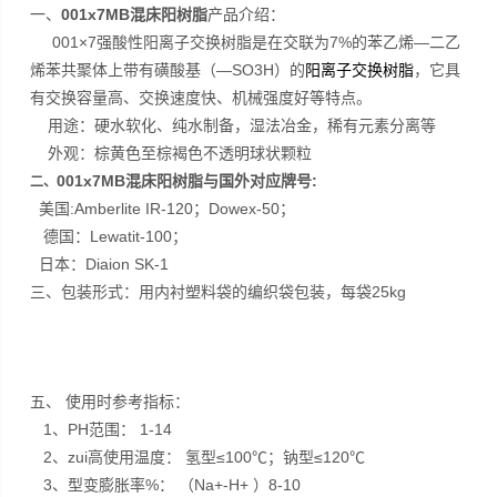
一、
001x7MB混床阳树脂
产品介绍：
001×7强酸性阳离子交换树脂是在交联为7%的苯乙烯—二乙
烯苯共聚体上带有磺酸基（—SO3H）的
阳离子交换树脂
，它具
有交换容量高、交换速度快、机械强度好等特点。
用途：硬水软化、纯水制备，湿法冶金，稀有元素分离等
外观：棕黄色至棕褐色不透明球状颗粒
001x7MB混床阳树脂
与国外对应牌号:
二、
美国:Amberlite IR-120；Dowex-50；
德国：Lewatit-100；
日本：Diaion SK-1
三、包装形式：用内衬塑料袋的编织袋包装，每袋25kg
五、 使用时参考指标：
1、PH范围： 1-14
2、zui高使用温度： 氢型≤100℃；钠型≤120℃
3、型变膨胀率%： （Na+-H+ ）8-10