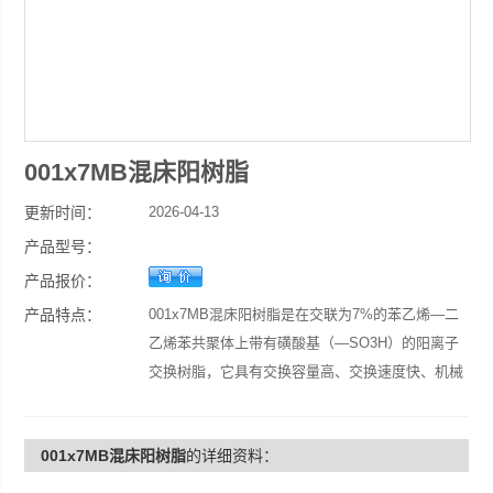
001x7MB混床阳树脂
更新时间：
2026-04-13
产品型号：
产品报价：
产品特点：
001x7MB混床阳树脂是在交联为7%的苯乙烯—二
乙烯苯共聚体上带有磺酸基（—SO3H）的阳离子
交换树脂，它具有交换容量高、交换速度快、机械
强度好等特点。 用途：硬水软化、纯水制备，湿
法冶金，稀有元素分离等 外观：棕黄色至棕褐色
001x7MB混床阳树脂
的详细资料：
不透明球状颗粒