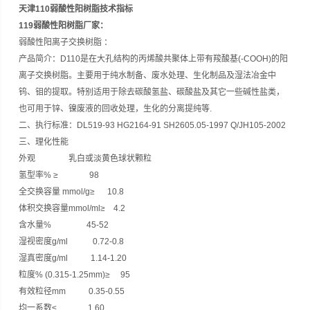
天津110弱酸性阳树脂技术指标
119弱酸性阳树脂厂家
：
弱酸性阳离子交换树脂 ：
产品简介：D110是在大孔结构的丙烯酸共聚体上带有羧酸基(-COOH)的阳
离子交换树脂。主要用于纯水制备、废水处理、生化制品及湿法冶金中
钨、钼的提取。特别适用于除去碳酸氢盐、碳酸盐及其它一些碱性盐类，
也可用于锌、镍废液的回收处理，生化的分离提纯等.
二、执行标准：DL519-93 HG2164-91 SH2605.05-1997 Q/JH105-2002
三、理化性能
外观 乳白或淡黄色球状颗粒
氢型率% ≥ 98
全交换容量 mmol/g≥ 10.8
体积交换容量mmol/ml≥ 4.2
含水量% 45-52
湿视密度g/ml 0.72-0.8
湿真密度g/ml 1.14-1.20
粒度% (0.315-1.25mm)≥ 95
有效粒径mm 0.35-0.55
均一系数≤ 1.60