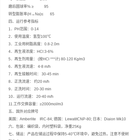
磨后圆球率% ≥ 95
转型膨胀率(H→Na)≤ 65
四、运行参考指标
1．PH范围：0-14
2．使用温度：氢型100℃
3．工业用树脂高度：0.8-2.0m
4．再生液浓度：HCl:3-6%
5．再生剂用量： (按HCl ***计) 80-120 Kg/m3
6．再生液流速： 4-8 m/h
7．再生接触时间： 30-45 min
8．正洗流速： 约20 m/h
9．正洗时间： 20-30 min
10．运行流速： 20-40 m/h
11.工作交换容量：≥2000mol/m3
五、国外对应牌号
美国：Amberlite IRC-84; 德国：LewatitCNP-80; 日本：Diaion Wk10
六、包装：编织袋，内衬塑料袋，净重25Kg
七、储运：产品在储运过程中保持5-40℃环境中，避免过热，注意不使树