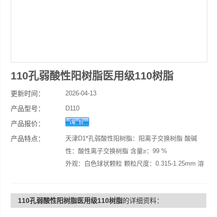
110孔弱酸性阳树脂医用级110树脂
更新时间：
2026-04-13
产品型号：
D110
产品报价：
产品特点：
天津D1*孔弱酸性阳树脂：阳离子交换树脂 酸碱
性：酸性离子交换树脂 含量≥：99 %
外观：白色球状颗粒 颗粒尺度：0.315-1.25mm 溶
解性：优
用途：电镀含镍废水处理，制药领域。 牌号：666
110孔弱酸性阳树脂医用级110树脂
的详细资料：
品牌：波鸿牌
型号：D110