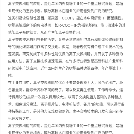
离子交换树脂的应用，是近年国内外制糖工业的一个重点研究课题，是糖
业现代化的重要标志。膜分离技术在糖业的应用也受到广泛的研究。
这类树脂含弱酸性基团，如羧基－COOH，能在水中离解出H+ 而呈酸性。
树脂离解后余下的负电基团，如R-COO－(R为碳氢基团)，能与溶液中的其
他阳离子吸附结合，从而产生阳离子交换作用。
离子交换技术有相当长的历史，某些天然物质如泡沸石和用煤经过磺化制
得的磺化煤都可用作离子交换剂。但是，随着现代有机合成工业技术的迅
速发展，研究制成了许多种性能优良的离子交换树脂，并开发了多种新的
应用方法，离子交换技术迅速发展，在许多行业特别是高新科技产业和科
研领域中广泛应用。近年国内外生产的树脂品种达数百种，年产量数十万
吨。
在工业应用中，离子交换树脂的优点主要是处理能力大，脱色范围广，脱
色容量高，能除去各种不同的离子，可以反复再生使用，工作寿命长，运
行费用较低(虽然一次投入费用较大)。以离子交换树脂为基础的多种新技
术，如色谱分离法、离子排斥法、电渗析法等，各具*的功能，可以进行各
种特殊的工作，是其他方法难以做到的。离子交换技术的开发和应用还在
迅速发展之中。
离子交换树脂的应用，是近年国内外制糖工业的一个重点研究课题，是糖
业现代化的重要标志。膜分离技术在糖业的应用也受到广泛的研究。