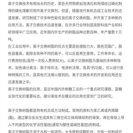
离子交换技术有相当长的历史，某些天然物质如泡沸石和用煤经过磺化制
得的磺化煤都可用作离子交换剂。但是，随着现代有机合成工业技术的迅
速发展，研究制成了许多种性能优良的离子交换树脂，并开发了多种新的
应用方法，离子交换技术迅速发展，在许多行业特别是高新科技产业和科
研领域中广泛应用。近年国内外生产的树脂品种达数百种，年产量数十万
吨。
在工业应用中，离子交换树脂的优点主要是处理能力大，脱色范围广，脱
色容量高，能除去各种不同的离子，可以反复再生使用，工作寿命长，运
行费用较低(虽然一次投入费用较大)。以离子交换树脂为基础的多种新技
术，如色谱分离法、离子排斥法、电渗析法等，各具*的功能，可以进行各
种特殊的工作，是其他方法难以做到的。离子交换技术的开发和应用还在
迅速发展之中。
离子交换树脂的应用，是近年国内外制糖工业的一个重点研究课题，是糖
业现代化的重要标志。膜分离技术在糖业的应用也受到广泛的研究。
离子交换树脂都是用有机合成方法制成。常用的原料为苯乙烯或丙烯酸
(酯)，通过聚合反应生成具有三维空间立体网络结构的骨架，再在骨架上导
入不同类型的化学活性基团(通常为酸性或碱性基团)而制成。
离子交换树脂不溶于水和一般溶剂。大多数制成颗粒状，也有一些制成纤