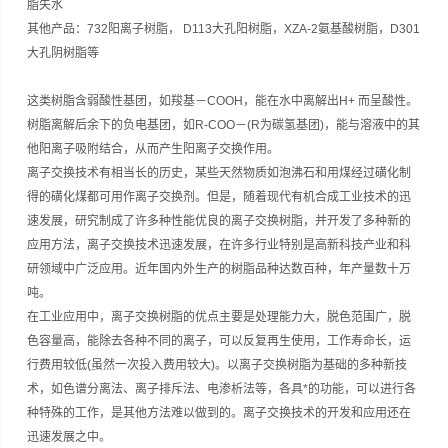
脂失水
其他产品：732阳离子树脂， D113大孔阳树脂，XZA-2氨基酸树脂，D301
大孔阴树脂等
这类树脂含弱酸性基团，如羧基－COOH，能在水中离解出H+ 而呈酸性。
树脂离解后余下的负电基团，如R-COO－(R为碳氢基团)，能与溶液中的其
他阳离子吸附结合，从而产生阳离子交换作用。
离子交换技术有相当长的历史，某些天然物质如泡沸石和用煤经过磺化制
得的磺化煤都可用作离子交换剂。但是，随着现代有机合成工业技术的迅
速发展，研究制成了许多种性能优良的离子交换树脂，并开发了多种新的
应用方法，离子交换技术迅速发展，在许多行业特别是高新科技产业和科
研领域中广泛应用。近年国内外生产的树脂品种达数百种，年产量数十万
吨。
在工业应用中，离子交换树脂的优点主要是处理能力大，脱色范围广，脱
色容量高，能除去各种不同的离子，可以反复再生使用，工作寿命长，运
行费用较低(虽然一次投入费用较大)。以离子交换树脂为基础的多种新技
术，如色谱分离法、离子排斥法、电渗析法等，各具*的功能，可以进行各
种特殊的工作，是其他方法难以做到的。离子交换技术的开发和应用还在
迅速发展之中。