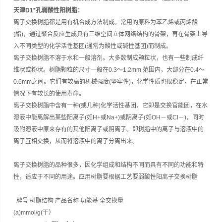
天津D1*孔弱酸性阳树脂
：
离子交换树脂都是用有机合成方法制成。常用的原料为苯乙烯或丙烯酸
(酯)，通过聚合反应生成具有三维空间立体网络结构的骨架，再在骨架上导
入不同类型的化学活性基团(通常为酸性或碱性基团)而制成。
离子交换树脂不溶于水和一般溶剂。大多数制成颗粒状，也有一些制成纤
维状或粉状。树脂颗粒的尺寸一般在0.3～1.2mm 范围内，大部分在0.4～
0.6mm之间。它们有较高的机械强度(坚牢性)，化学性质也很稳定，在正常
情况下有较长的使用寿命。
离子交换树脂中含有一种(或几种)化学活性基团，它即是交换官能团，在水
溶液中能离解出某些阳离子(如H+或Na+)或阴离子(如OH－或Cl－)，同时
吸附溶液中原来存有的其他阳离子或阴离子。即树脂中的离子与溶液中的
离子互相交换，从而将溶液中的离子分离出来。
离子交换树脂的品种很多，因化学组成和结构不同而具有不同的功能和特
性，适应于不同的用途。应用树脂要根据工艺要弱酸性阳离子交换树脂
牌号 树脂结构 产品名称 功能基 全交换量
(a)mmol/g(干）