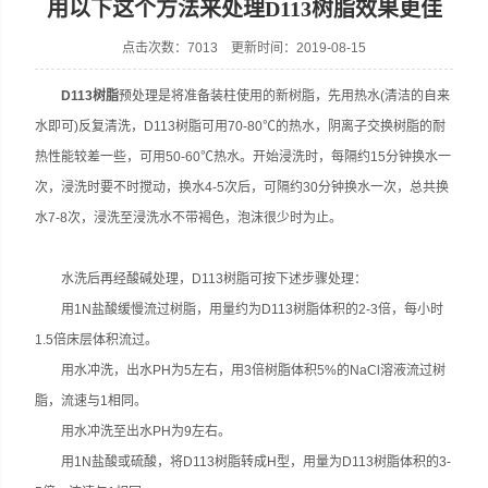
用以下这个方法来处理D113树脂效果更佳
点击次数：7013 更新时间：2019-08-15
D113树脂
预处理是将准备装柱使用的新树脂，先用热水(清洁的自来
水即可)反复清洗，D113树脂可用70-80℃的热水，阴离子交换树脂的耐
热性能较差一些，可用50-60℃热水。开始浸洗时，每隔约15分钟换水一
次，浸洗时要不时搅动，换水4-5次后，可隔约30分钟换水一次，总共换
水7-8次，浸洗至浸洗水不带褐色，泡沫很少时为止。
水洗后再经酸碱处理，D113树脂可按下述步骤处理：
用1N盐酸缓慢流过树脂，用量约为D113树脂体积的2-3倍，每小时
1.5倍床层体积流过。
用水冲洗，出水PH为5左右，用3倍树脂体积5%的NaCl溶液流过树
脂，流速与1相同。
用水冲洗至出水PH为9左右。
用1N盐酸或硫酸，将D113树脂转成H型，用量为D113树脂体积的3-