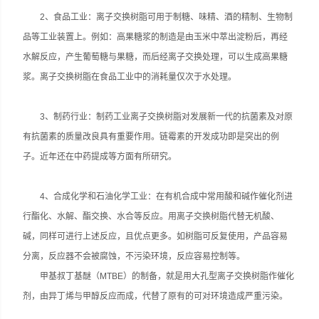
2、食品工业：离子交换树脂可用于制糖、味精、酒的精制、生物制
品等工业装置上。例如：高果糖浆的制造是由玉米中萃出淀粉后，再经
水解反应，产生葡萄糖与果糖，而后经离子交换处理，可以生成高果糖
浆。离子交换树脂在食品工业中的消耗量仅次于水处理。
3、制药行业：制药工业离子交换树脂对发展新一代的抗菌素及对原
有抗菌素的质量改良具有重要作用。链霉素的开发成功即是突出的例
子。近年还在中药提成等方面有所研究。
4、合成化学和石油化学工业：在有机合成中常用酸和碱作催化剂进
行酯化、水解、酯交换、水合等反应。用离子交换树脂代替无机酸、
碱，同样可进行上述反应，且优点更多。如树脂可反复使用，产品容易
分离，反应器不会被腐蚀，不污染环境，反应容易控制等。
甲基叔丁基醚（MTBE）的制备，就是用大孔型离子交换树脂作催化
剂，由异丁烯与甲醇反应而成，代替了原有的可对环境造成严重污染。