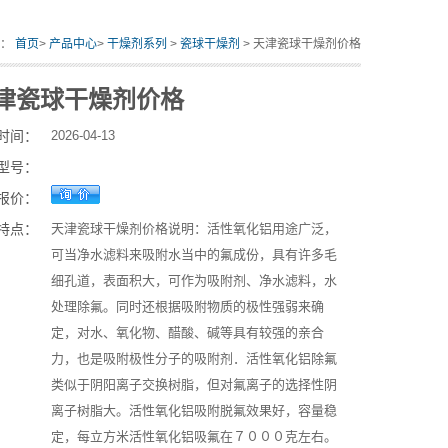
置：
首页
>
产品中心
>
干燥剂系列
>
瓷球干燥剂
> 天津瓷球干燥剂价格
津瓷球干燥剂价格
时间：
2026-04-13
型号：
报价：
特点：
天津瓷球干燥剂价格说明：活性氧化铝用途广泛，
可当净水滤料来吸附水当中的氟成份，具有许多毛
细孔道，表面积大，可作为吸附剂、净水滤料，水
处理除氟。同时还根据吸附物质的极性强弱来确
定，对水、氧化物、醋酸、碱等具有较强的亲合
力，也是吸附极性分子的吸附剂．活性氧化铝除氟
类似于阴阳离子交换树脂，但对氟离子的选择性阴
离子树脂大。活性氧化铝吸附脱氟效果好，容量稳
定，每立方米活性氧化铝吸氟在７０００克左右。