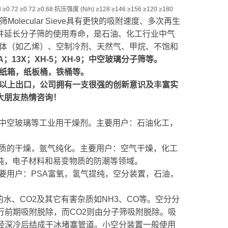
≥0.72 ≥0.72 ≥0.68 抗压强度 (N/n) ≥128 ≥146 ≥156 ≥120 ≥180
olecular Sieve具有更快的吸附速度、多次再生
并延长分子筛的使用寿命，是石油、化工行业中气
液体（如乙烯）、空制冷剂、天然气、甲烷、不饱和
；13X；XH-5；XH-9；中空玻璃分子筛等。
用纸箱，纸板桶，铁桶等。
％以上出口，公司拥有一支很强的创新意识及丰富实
大朋友热情咨询！
中空玻璃等工业用干燥剂。主要用户：石油化工，
质的干燥，氩气纯化。主要用户：空气干燥，化工
纯，电子材料和易变物质的防潮等领域。
要用户：PSA富氧，氢气提纯，空分装置，石油，
水、CO2及其它有害杂质如NH3、CO等。空分分
行前期吸附脱除，而CO2则由分子筛吸附脱除。吸
，经深冷后结成干冰堵塞管道。小空分装置一般使用