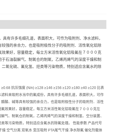
，具有许多毛细孔道，表面积大，可作为吸附剂、净水滤料，
有较强的亲合力，也是吸附极性分子的吸附剂．活性氧化铝除
氟效果好，容量稳定，每立方米活性氧化铝吸氟在７０００克
用于石油裂解气、制氧仓的制氧，乙烯丙烯气的深度干燥和制
、二氧化硫、氟化氢、烃类等污染物质，特别适应含氟水的除
2 ≥0.68 抗压强度 (N/n) ≥128 ≥146 ≥156 ≥120 ≥180 ≥40 ≥120 比表
用途广泛，可当净水滤料来吸附水当中的氟成份，具有许多毛细孔道，表面积大，可作
、醋酸、碱等具有较强的亲合力，也是吸附极性分子的吸附剂．活性
脱氟效果好，容量稳定，每立方米活性氧化铝吸氟在７０００克左
裂解气、制氧仓的制氧，乙烯丙烯气的深度干燥和制氢、空分装置、
类等污染物质，特别适应含氟水的除氟处理。 性能参数 产品代号
β x-β γ 用途 吸水干燥 空气分离 双氧水 变压吸附 PTA尾气干燥 净水除氟 催化剂载体