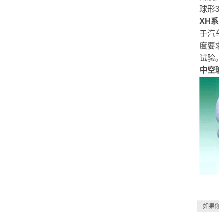
球形
XH系
于汽
度要求
试验
中空玻
如果