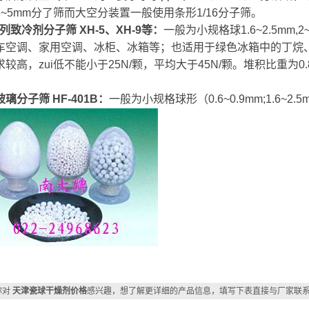
3~5mm分了筛而大空分装置一般使用条形1/16分子筛。
列致冷剂分子筛 XH-5、XH-9等：
一般为小规格球1.6~2.5m
车空调、家用空调、冰柜、冰箱等；也适用于绿色冰箱中的丁烷、新
较高，zui低不能小于25N/颗，平均大于45N/颗。堆积比重为0.8
。
璃分子筛 HF-401B：
一般为小规格球形（0.6~0.9mm;1.6~
你对
天津瓷球干燥剂价格
感兴趣，想了解更详细的产品信息，填写下表直接与厂家联