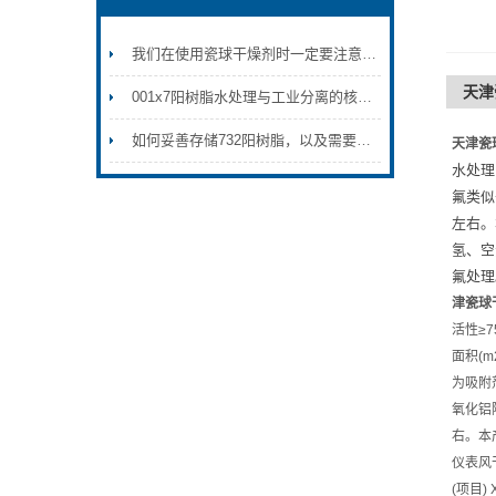
我们在使用瓷球干燥剂时一定要注意这两点
天津
001x7阳树脂水处理与工业分离的核心材料
如何妥善存储732阳树脂，以及需要注意的要点
天津瓷
水处理
氟类似
左右。
氢、空
氟处理
津瓷球
活性≥75%
面积(m
为吸附
氧化铝
右。本
仪表风
(项目) 