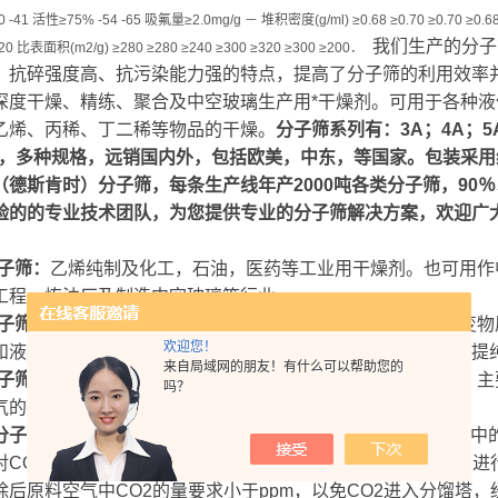
 -41 活性≥75% -54 -65 吸氟量≥2.0mg/g － 堆积密度(g/ml) ≥0.68 ≥0.70 ≥0.70 ≥0.68 
我们生产的分子筛M
20 比表面积(m2/g) ≥280 ≥280 ≥240 ≥300 ≥320 ≥300 ≥200．
、抗碎强度高、抗污染能力强的特点，提高了分子筛的利用效率
深度干燥、精练、聚合及中空玻璃生产用*干燥剂。可用于各种
乙烯、丙稀、丁二稀等物品的干燥。
分子筛系列有：3A；4A；5A
*，多种规格，远销国内外，包括欧美，中东，等国家。包装采
（德斯肯时）分子筛，每条生产线年产2000吨各类分子筛，90
验的的专业技术团队，为您提供专业的分子筛解决方案，欢迎广
分子筛：
乙烯纯制及化工，石油，医药等工业用干燥剂。也可用作
工程，炼油厂及制造中空玻璃等行业。
分子筛：
各种化工气体和液体，制冷机，药品，电子材料及易变物
欢迎您！
和液体的一般干燥，冰箱空调冷剂的干燥，药品原料的干燥和提
来自局域网的朋友！有什么可以帮助您的
分子筛：
化工，石油，天然气及其他工业用气体的干燥和精制。主
吗？
气的干燥及脱蜡等装置。
子筛13XAPG、XAPG-II 球形：
主要用于脱除空分原料空气中的
对CO2的吸附容量要求很高，原料空气中的水可由活性氧化铝进
除后原料空气中CO2的量要求小于ppm，以免CO2进入分馏塔