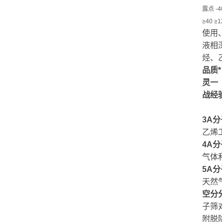
露点 -40
≥40 ≥1
使用
液相
烃、
品质
灵一
战经
3A
乙烯
4A
气体
5A
天然
空分分
子筛
附脱